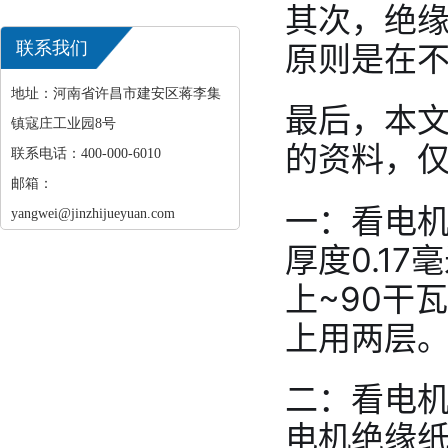
其次，绝
联系我们
原则是在
地址：河南省许昌市建安区蒋李集
最后，本
镇寇庄工业园8号
的资料，
联系电话：400-000-6010
邮箱：
一：看电机
yangwei@jinzhijueyuan.com
厚度0.17
上~90干
上用两层
二：看电机
电机绝缘纸