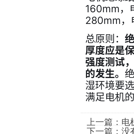
160mm
280mm
总原则：
厚度应是
强度测试
的发生。
湿环境要
满足电机
上一篇：电
下一篇：没