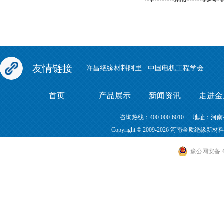
友情链接
许昌绝缘材料阿里
中国电机工程学会
首页
产品展示
新闻资讯
走进金
咨询热线：400-000-6010 地址
Copyright © 2009-2026 河南金质绝
豫公网安备 41