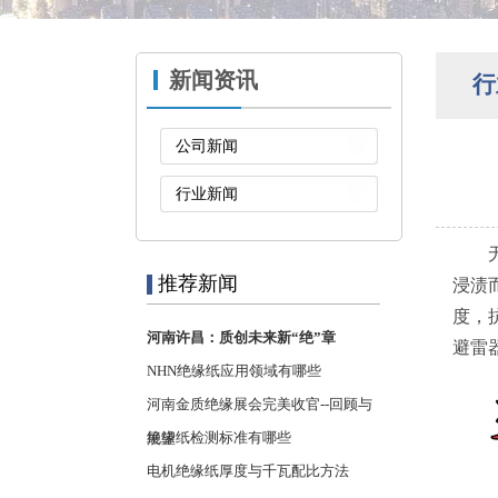
新闻资讯
行
公司新闻
行业新闻
无纬
推荐新闻
浸渍
度，
河南许昌：质创未来新“绝”章
避雷
NHN绝缘纸应用领域有哪些
河南金质绝缘展会完美收官--回顾与
绝缘纸检测标准有哪些
展望
电机绝缘纸厚度与千瓦配比方法